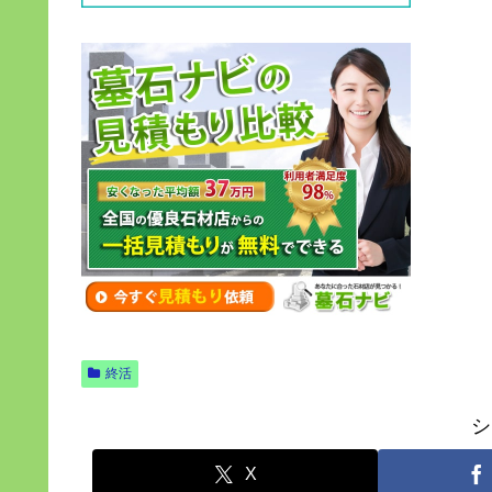
終活
シ
X