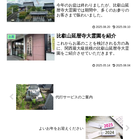
今年のお盆は終わりましたが、比叡山延
暦寺大霊園では期間中、多くのお参りの
お客さまで賑わいました。
2025.08.20
2025.09.10
比叡山延暦寺大霊園を紹介
お墓
これからお墓のことを検討される方の為
に、関西最大級規模の比叡山延暦寺大霊
園をご紹介させていただきます。
2025.05.14
2025.08.04
代行サービスのご案内
よいお年をお迎えください