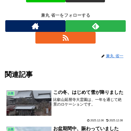
兼丸 省一をフォローする
兼丸 省一
関連記事
この冬、はじめて雪が降りました
お墓
比叡山延暦寺大霊園は、一年を通じて絶
景のロケーションです。
2025.12.06
2025.12.08
お盆期間中、賑わっていました
お墓